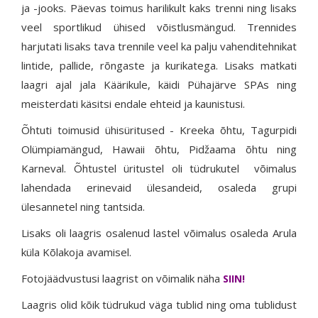
ja -jooks. Päevas toimus harilikult kaks trenni ning lisaks
veel sportlikud ühised võistlusmängud. Trennides
harjutati lisaks tava trennile veel ka palju vahenditehnikat
lintide, pallide, rõngaste ja kurikatega. Lisaks matkati
laagri ajal jala Käärikule, käidi Pühajärve SPAs ning
meisterdati käsitsi endale ehteid ja kaunistusi.
Õhtuti toimusid ühisüritused - Kreeka õhtu, Tagurpidi
Olümpiamängud, Hawaii õhtu, Pidžaama õhtu ning
Karneval. Õhtustel üritustel oli tüdrukutel võimalus
lahendada erinevaid ülesandeid, osaleda grupi
ülesannetel ning tantsida.
Lisaks oli laagris osalenud lastel võimalus osaleda Arula
küla Kõlakoja avamisel.
Fotojäädvustusi laagrist on võimalik näha
SIIN!
Laagris olid kõik tüdrukud väga tublid ning oma tublidust