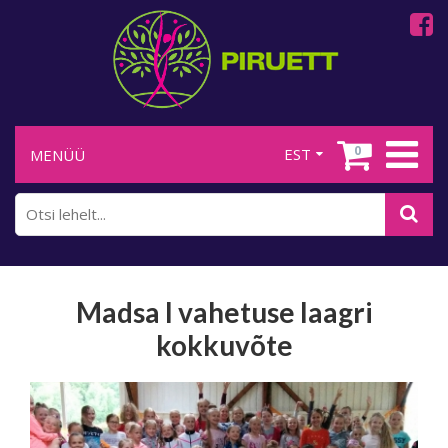
0
EST
MENÜÜ
Madsa I vahetuse laagri
kokkuvõte