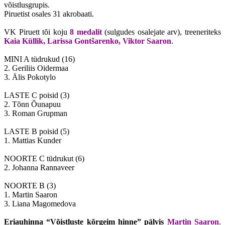
võistlusgrupis.
Piruetist osales 31 akrobaati.
VK Piruett tõi koju
8 medalit
(sulgudes osalejate arv), treeneriteks
Kaia Küllik, Larissa Gontšarenko, Viktor Saaron
.
MINI A tüdrukud (16)
2. Geriliis Oidermaa
3. Älis Pokotylo
LASTE C poisid (3)
2. Tõnn Õunapuu
3. Roman Grupman
LASTE B poisid (5)
1. Mattias Kunder
NOORTE C tüdrukut (6)
2. Johanna Rannaveer
NOORTE B (3)
1. Martin Saaron
3. Liana Magomedova
Eriauhinna “Võistluste kõrgeim hinne” pälvis
Martin Saaron
.