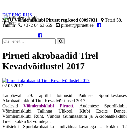
EST
ENG
RUS
MTÜ Võimlemisklubi Piruett reg.kood 80097031
Tatari 58,
Tallinn
+372 64 63 659
piruett@piruett.ee
Pirueti akrobaadid Tirel
Kevadvõitlustel 2017
02.05.2017
Laupäeval 29. aprillil toimusid Paikuse Spordikeskuses
Akrobaatikaklubi Tirel Kevadvõistlused 2017.
Osalesid
Võimlemisklubi Piruett
, Audentese Spordiklubi,
Võimlemisklubi Tallinna Ülikool, Klubi Excite Dance,
Võimlemisklubi Rüht, Vändra Gümnaasium ja Akrobaatikaklubi
Tirel - kokku 93 võimlejat.
Võisteldi Sportakrobaatika individuaalkavadega - kokku 12